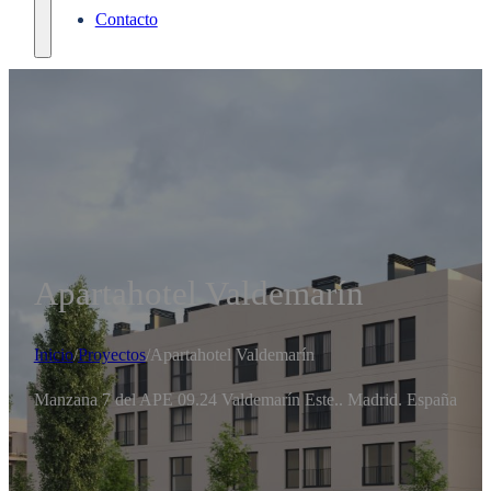
Contacto
Apartahotel Valdemarín
Inicio
/
Proyectos
/
Apartahotel Valdemarín
Manzana 7 del APE 09.24 Valdemarín Este.. Madrid. España