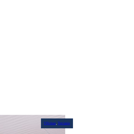
Oficinas
,
Terciario