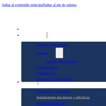
Saltar al contenido principal
Saltar al pie de página
Inicio
Quiénes somos
Historia y trayectoria
Equipo
Trabaja con nosotros
Nuestra Marca
Compromiso
Clientes y colaboradores
Servicios
Ingeniería y proyectos
Instalaciones mecánicas y eléctricas
Mantenimiento 24/7