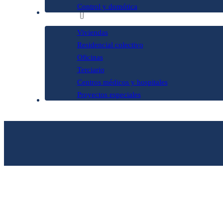
Control y domótica
Proyectos
Viviendas
Residencial colectivo
Oficinas
Terciario
Centros médicos y hospitales
Proyectos especiales
Contacto