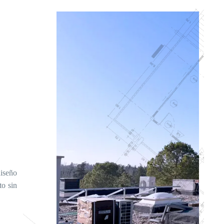
diseño
to sin